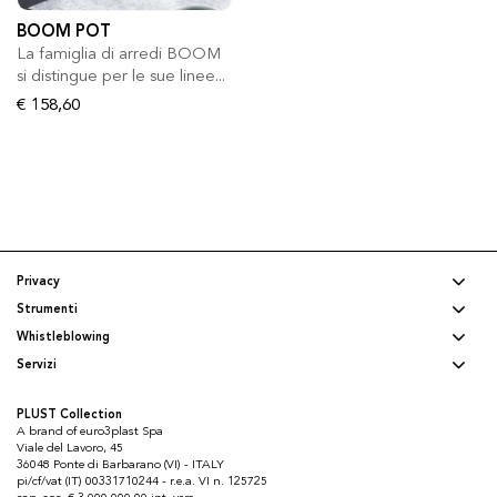
BOOM POT
La famiglia di arredi BOOM
si distingue per le sue linee...
€ 158,60
Privacy
Strumenti
Whistleblowing
Servizi
PLUST Collection
A brand of euro3plast Spa
Viale del Lavoro, 45
36048 Ponte di Barbarano (VI) - ITALY
pi/cf/vat (IT) 00331710244 - r.e.a. VI n. 125725