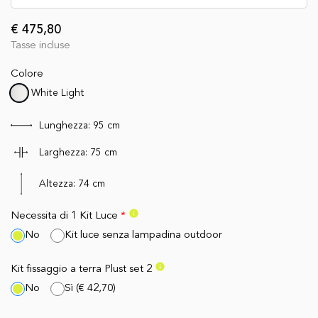
€ 475,80
Tasse incluse
Colore
White Light
Lunghezza:
95
cm
Larghezza:
75
cm
Altezza:
74
cm
info
Necessita di 1 Kit Luce
*
No
Kit luce senza lampadina outdoor
info
Kit fissaggio a terra Plust set 2
No
Sì
(
€ 42,70
)