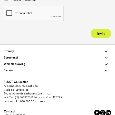
miei dati personali
Invia
Privacy
Strumenti
Whistleblowing
Servizi
PLUST Collection
A brand of euro3plast Spa
Viale del Lavoro, 45
36048 Ponte di Barbarano (VI) - ITALY
pi/cf/vat (IT) 00331710244 - r.e.a. VI n. 125725
cap. soc. € 3.000.000,00 int. vers.
Contatti