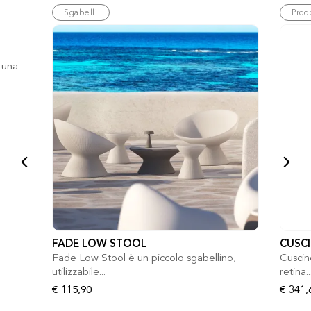
Sgabelli
Prod
 una
FADE LOW STOOL
CUSC
Fade Low Stool è un piccolo sgabellino,
Cuscin
utilizzabile...
retina..
€ 115,90
€ 341,