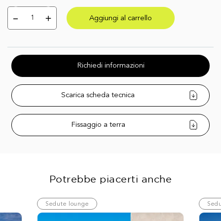
Aggiungi al carrello
Richiedi informazioni
Scarica scheda tecnica
Fissaggio a terra
Potrebbe piacerti anche
Sedute lounge
Sedu