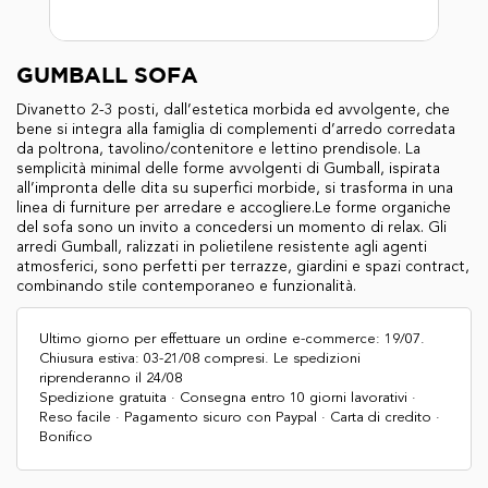
GUMBALL SOFA
Divanetto 2-3 posti, dall’estetica morbida ed avvolgente, che
bene si integra alla famiglia di complementi d’arredo corredata
da poltrona, tavolino/contenitore e lettino prendisole. La
semplicità minimal delle forme avvolgenti di Gumball, ispirata
all’impronta delle dita su superfici morbide, si trasforma in una
linea di furniture per arredare e accogliere.Le forme organiche
del sofa sono un invito a concedersi un momento di relax. Gli
arredi Gumball, ralizzati in polietilene resistente agli agenti
atmosferici, sono perfetti per terrazze, giardini e spazi contract,
combinando stile contemporaneo e funzionalità.
Ultimo giorno per effettuare un ordine e-commerce: 19/07.
Chiusura estiva: 03-21/08 compresi. Le spedizioni
riprenderanno il 24/08
Spedizione gratuita · Consegna entro 10 giorni lavorativi ·
Reso facile · Pagamento sicuro con Paypal · Carta di credito ·
Bonifico