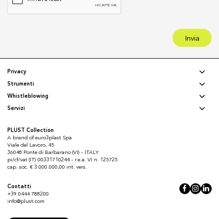
Invia
Privacy
Strumenti
Whistleblowing
Servizi
PLUST Collection
A brand of euro3plast Spa
Viale del Lavoro, 45
36048 Ponte di Barbarano (VI) - ITALY
pi/cf/vat (IT) 00331710244 - r.e.a. VI n. 125725
cap. soc. € 3.000.000,00 int. vers.
Contatti
+39 0444 788200
info@plust.com