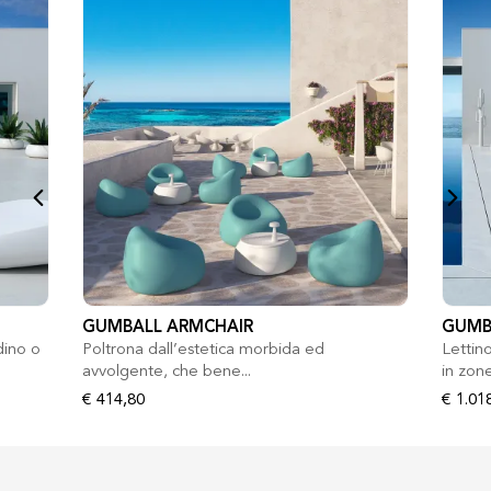
GUMBALL ARMCHAIR
GUMB
dino o
Poltrona dall’estetica morbida ed
Lettino
avvolgente, che bene...
in zone
€ 414,80
€ 1.01