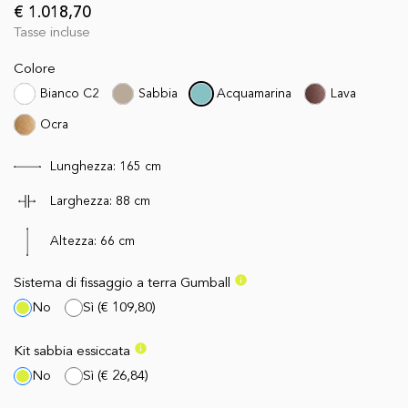
€ 1.018,70
Tasse incluse
Colore
Bianco C2
Sabbia
Acquamarina
Lava
Ocra
Lunghezza:
165
cm
Larghezza:
88
cm
Altezza:
66
cm
info
Sistema di fissaggio a terra Gumball
No
Sì
(
€ 109,80
)
info
Kit sabbia essiccata
No
Sì
(
€ 26,84
)