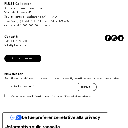
PLUST Collection
A brand of euro3plast Spa
Viale del Lavoro, 45
36048 Ponte di Barbarano (VI) - ITALY
pi/cf/vat (IT) 00331710244 - r.e.a. VI n. 125725
cap. soc. € 3.000.000,00 int. vers.
Contatti
+39 0444 788200
info@plust.com
Diritto di recesso
Newsletter
Solo il meglio dei nostri progetti, nuovi prodotti, eventi ed esclusive collaborazioni.
Iscriviti
Accetto le condizioni generali e la
politica di riservatezza
Le tue preferenze relative alla privacy
Informativa sulla raccolta