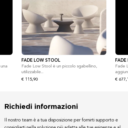
FADE LOW STOOL
FADE
 una
Fade Low Stool è un piccolo sgabellino,
Fade 
utilizzabile...
aggiung
€ 115,90
€ 677,
Richiedi informazioni
Il nostro team è a tua disposizione per fornirti supporto e
consigliarti nella soluzione più adatta alle tue esigenze e al