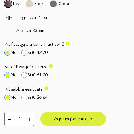
Lava
Pietra
Creta
Larghezza:
71
cm
Altezza:
33
cm
info
Kit fissaggio a terra Plust set 2
No
Sì
(
€ 42,70
)
info
Kit di fissaggio a terra
No
Sì
(
€ 61,00
)
info
Kit sabbia essiccata
No
Sì
(
€ 26,84
)
Aggiungi al carrello