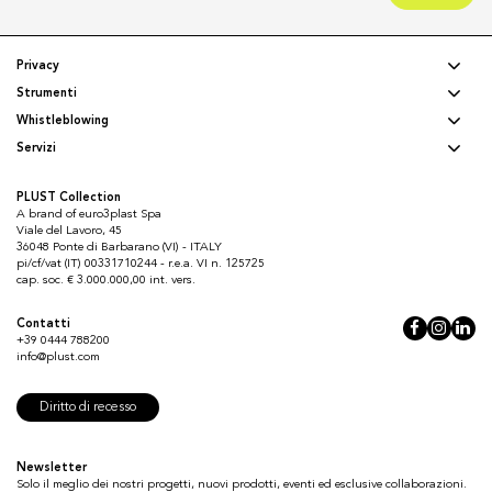
Privacy
Strumenti
Whistleblowing
Servizi
PLUST Collection
A brand of euro3plast Spa
Viale del Lavoro, 45
36048 Ponte di Barbarano (VI) - ITALY
pi/cf/vat (IT) 00331710244 - r.e.a. VI n. 125725
cap. soc. € 3.000.000,00 int. vers.
Contatti
+39 0444 788200
info@plust.com
Diritto di recesso
Newsletter
Solo il meglio dei nostri progetti, nuovi prodotti, eventi ed esclusive collaborazioni.