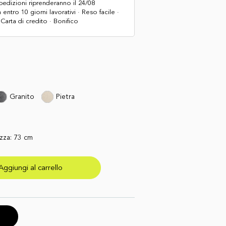
pedizioni riprenderanno il 24/08
ntro 10 giorni lavorativi · Reso facile ·
arta di credito · Bonifico
Granito
Pietra
zza:
73
cm
Aggiungi al carrello