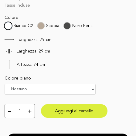
Tasse incluse
Colore
Bianco C2
Sabbia
Nero Perla
Lunghezza:
79
cm
Larghezza:
29
cm
Altezza:
74
cm
Colore piano
Aggiungi al carrello