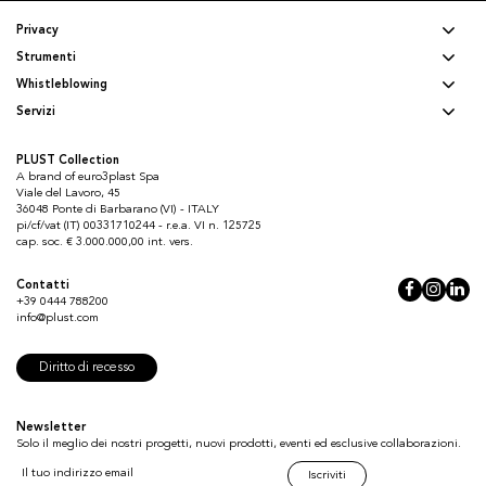
Privacy
Strumenti
Whistleblowing
Servizi
PLUST Collection
A brand of euro3plast Spa
Viale del Lavoro, 45
36048 Ponte di Barbarano (VI) - ITALY
pi/cf/vat (IT) 00331710244 - r.e.a. VI n. 125725
cap. soc. € 3.000.000,00 int. vers.
Contatti
+39 0444 788200
info@plust.com
Diritto di recesso
Newsletter
Solo il meglio dei nostri progetti, nuovi prodotti, eventi ed esclusive collaborazioni.
Iscriviti